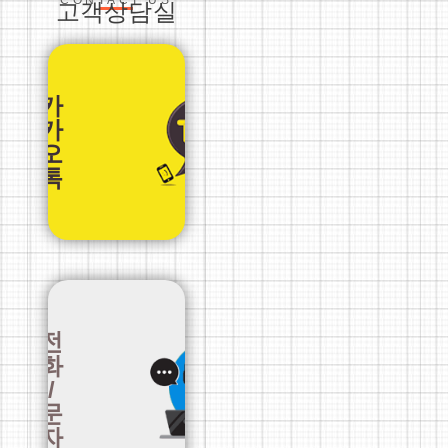
고객상담실
카
카
오
톡
전
화
/
문
자