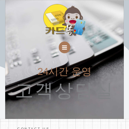
콘
사이트 광고문의
클릭
텐
(현금화 문의는 다른 업체 이용해 주세요)
츠
로
건
너
뛰
기
24시간 운영
고객상담실
CONTACT US